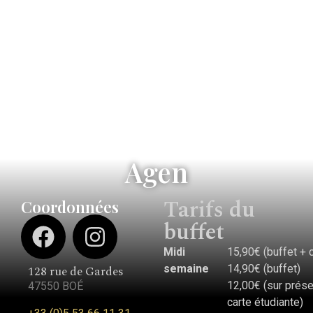
Agen
Tarifs du
Coordonnées
buffet
Midi
15,90€ (buffet + 
semaine
14,90€ (buffet)
128 rue de Gardes
12,00€ (sur prése
47550 BOÉ
carte étudiante)